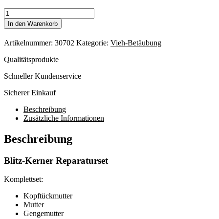
Kit
für
In den Warenkorb
Bolzenschuss
Gewinde
Artikelnummer:
30702
Kategorie:
Vieh-Betäubung
und
Feder
Qualitätsprodukte
Menge
Schneller Kundenservice
Sicherer Einkauf
Beschreibung
Zusätzliche Informationen
Beschreibung
Blitz-Kerner Reparaturset
Komplettset:
Kopftückmutter
Mutter
Gengemutter