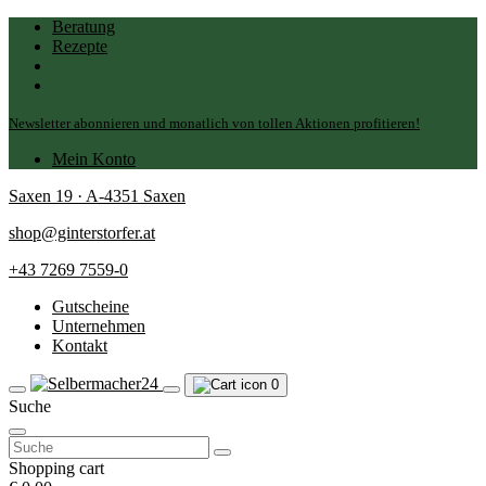
Beratung
Rezepte
Newsletter abonnieren und monatlich von tollen Aktionen profitieren!
Mein Konto
Saxen 19 · A-4351 Saxen
shop@ginterstorfer.at
+43 7269 7559-0
Gutscheine
Unternehmen
Kontakt
0
Suche
Suchen
nach:
Shopping cart