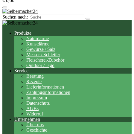
€ 0,00
Suchen nach:
Produkte
Naturdärme
Kunstdärme
Gewürze / Salz
Messer / Schleifer
Fleischerei-Zubehör
Outdoor / Jagd
Service
Beratung
Rezepte
Lieferinformationen
Zahlungsinformationen
Impressum
Datenschutz
AGBs
Widerruf
Unternehmen
Über uns
Geschichte