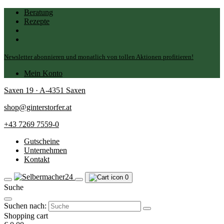
Beratung
Rezepte
Newsletter abonnieren und monatlich von tollen Aktionen profitieren!
Mein Konto
Saxen 19 · A-4351 Saxen
shop@ginterstorfer.at
+43 7269 7559-0
Gutscheine
Unternehmen
Kontakt
0
Suche
Suchen nach:
Shopping cart