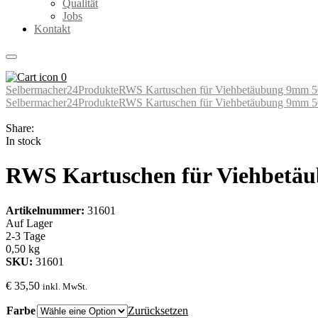
Qualität
Jobs
Kontakt
0
Selbermacher24
Produkte
RWS Kartuschen für Viehbetäubung 9mm 5
Selbermacher24
Produkte
RWS Kartuschen für Viehbetäubung 9mm 5
Share:
In stock
RWS Kartuschen für Viehbetä
Artikelnummer:
31601
Auf Lager
2-3 Tage
0,50 kg
SKU:
31601
€
35,50
inkl. MwSt.
Farbe
Zurücksetzen