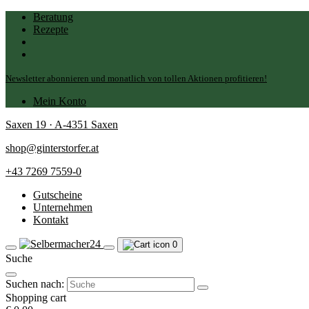
Beratung
Rezepte
Newsletter abonnieren und monatlich von tollen Aktionen profitieren!
Mein Konto
Saxen 19 · A-4351 Saxen
shop@ginterstorfer.at
+43 7269 7559-0
Gutscheine
Unternehmen
Kontakt
0
Suche
Suchen nach:
Shopping cart