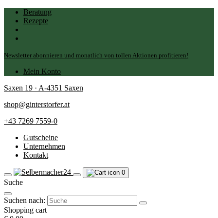
Beratung
Rezepte
Newsletter abonnieren und monatlich von tollen Aktionen profitieren!
Mein Konto
Saxen 19 · A-4351 Saxen
shop@ginterstorfer.at
+43 7269 7559-0
Gutscheine
Unternehmen
Kontakt
0
Suche
Suchen nach:
Shopping cart