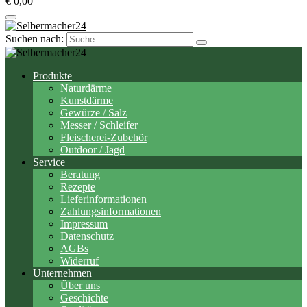
€ 0,00
Suchen nach:
Produkte
Naturdärme
Kunstdärme
Gewürze / Salz
Messer / Schleifer
Fleischerei-Zubehör
Outdoor / Jagd
Service
Beratung
Rezepte
Lieferinformationen
Zahlungsinformationen
Impressum
Datenschutz
AGBs
Widerruf
Unternehmen
Über uns
Geschichte