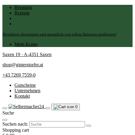
Beratung
Rezepte
Newsletter abonnieren und monatlich von tollen Aktionen profitieren!
Mein Konto
Saxen 19 · A-4351 Saxen
shop@ginterstorfer.at
+43 7269 7559-0
Gutscheine
Unternehmen
Kontakt
0
Suche
Suchen nach:
Shopping cart