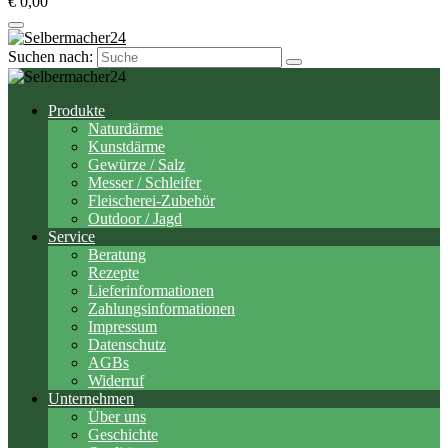
€ 0,00
Suchen nach:
Produkte
Naturdärme
Kunstdärme
Gewürze / Salz
Messer / Schleifer
Fleischerei-Zubehör
Outdoor / Jagd
Service
Beratung
Rezepte
Lieferinformationen
Zahlungsinformationen
Impressum
Datenschutz
AGBs
Widerruf
Unternehmen
Über uns
Geschichte