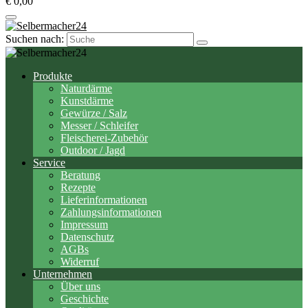
€ 0,00
Suchen nach:
Produkte
Naturdärme
Kunstdärme
Gewürze / Salz
Messer / Schleifer
Fleischerei-Zubehör
Outdoor / Jagd
Service
Beratung
Rezepte
Lieferinformationen
Zahlungsinformationen
Impressum
Datenschutz
AGBs
Widerruf
Unternehmen
Über uns
Geschichte