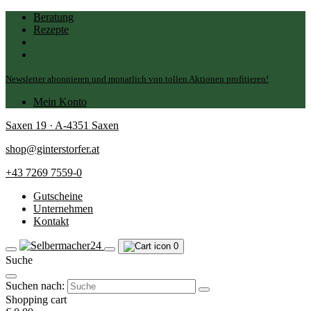
Beratung
Rezepte
Newsletter abonnieren und monatlich von tollen Aktionen profitieren!
Mein Konto
Saxen 19 · A-4351 Saxen
shop@ginterstorfer.at
+43 7269 7559-0
Gutscheine
Unternehmen
Kontakt
0
Suche
Suchen nach:
Shopping cart