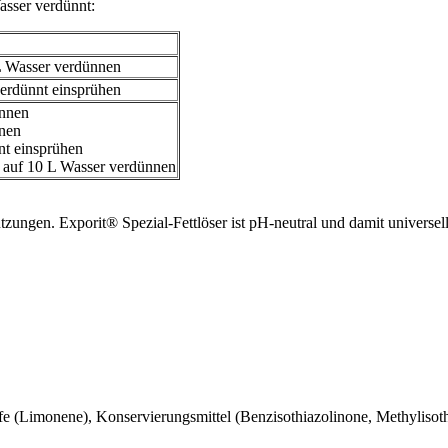
asser verdünnt:
 L Wasser verdünnen
verdünnt einsprühen
ünnen
nnen
nt einsprühen
l auf 10 L Wasser verdünnen
tzungen. Exporit® Spezial-Fettlöser ist pH-neutral und damit universell 
fe (Limonene), Konservierungsmittel (Benzisothiazolinone, Methylisoth