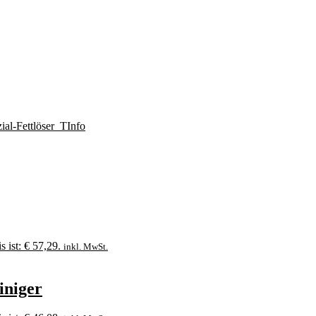
ial-Fettlöser_TInfo
s ist: € 57,29.
inkl. MwSt.
iniger