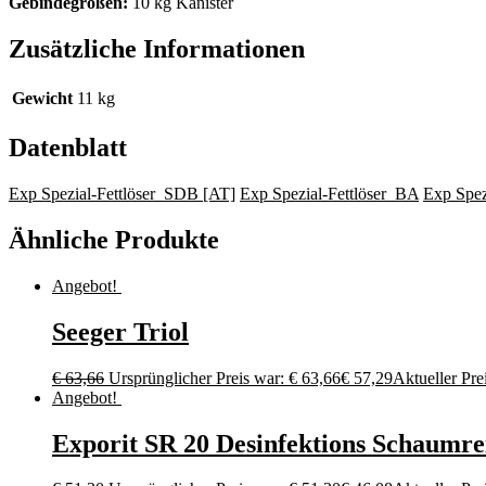
Gebindegrößen:
10 kg Kanister
Zusätzliche Informationen
Gewicht
11 kg
Datenblatt
Exp Spezial-Fettlöser_SDB [AT]
Exp Spezial-Fettlöser_BA
Exp Spez
Ähnliche Produkte
Angebot!
Seeger Triol
€
63,66
Ursprünglicher Preis war: € 63,66
€
57,29
Aktueller Prei
Angebot!
Exporit SR 20 Desinfektions Schaumre