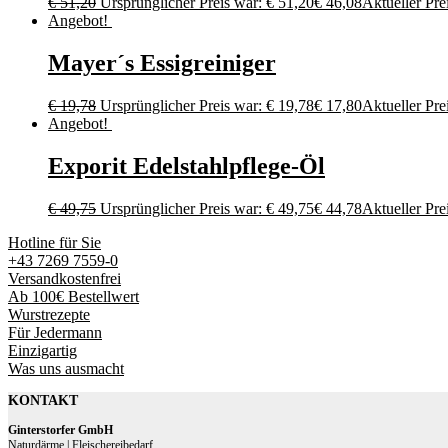
€
51,20
Ursprünglicher Preis war: € 51,20
€
46,08
Aktueller Prei
Angebot!
Mayer´s Essigreiniger
€
19,78
Ursprünglicher Preis war: € 19,78
€
17,80
Aktueller Prei
Angebot!
Exporit Edelstahlpflege-Öl
€
49,75
Ursprünglicher Preis war: € 49,75
€
44,78
Aktueller Prei
Hotline für Sie
+43 7269 7559-0
Versandkostenfrei
Ab 100€ Bestellwert
Wurstrezepte
Für Jedermann
Einzigartig
Was uns ausmacht
KONTAKT
Ginterstorfer GmbH
Naturdärme | Fleischereibedarf