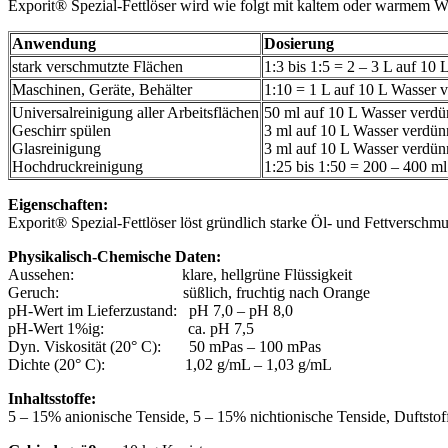
Exporit® Spezial-Fettlöser wird wie folgt mit kaltem oder warmem W
Anwendung
Dosierung
stark verschmutzte Flächen
1:3 bis 1:5 = 2 – 3 L auf 10
Maschinen, Geräte, Behälter
1:10 = 1 L auf 10 L Wasser 
Universalreinigung aller Arbeitsflächen
50 ml auf 10 L Wasser verd
Geschirr spülen
3 ml auf 10 L Wasser verdü
Glasreinigung
3 ml auf 10 L Wasser verdün
Hochdruckreinigung
1:25 bis 1:50 = 200 – 400 m
Eigenschaften:
Exporit® Spezial-Fettlöser löst gründlich starke Öl- und Fettverschmu
Physikalisch-Chemische Daten:
Aussehen: klare, hellgrüne Flüssigkeit
Geruch: süßlich, fruchtig nach Orange
pH-Wert im Lieferzustand: pH 7,0 – pH 8,0
pH-Wert 1%ig: ca. pH 7,5
Dyn. Viskosität (20° C): 50 mPas – 100 mPas
Dichte (20° C): 1,02 g/mL – 1,03 g/mL
Inhaltsstoffe:
5 – 15% anionische Tenside, 5 – 15% nichtionische Tenside, Duftstof