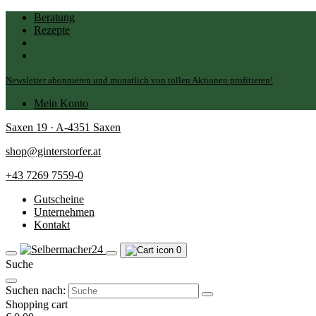
Beratung
Rezepte
Newsletter abonnieren und monatlich von tollen Aktionen profitieren!
Mein Konto
Saxen 19 · A-4351 Saxen
shop@ginterstorfer.at
+43 7269 7559-0
Gutscheine
Unternehmen
Kontakt
0
Suche
Suchen nach:
Shopping cart