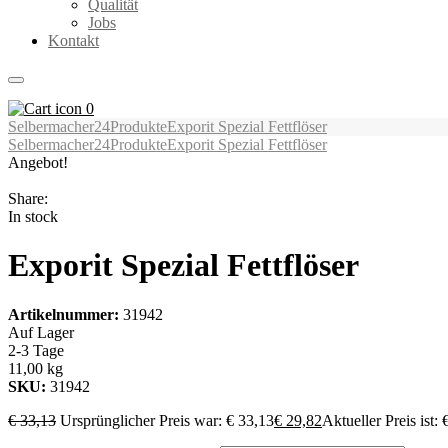
Qualität
Jobs
Kontakt
0
Selbermacher24
Produkte
Exporit Spezial Fettflöser
Selbermacher24
Produkte
Exporit Spezial Fettflöser
Angebot!
Share:
In stock
Exporit Spezial Fettflöser
Artikelnummer:
31942
Auf Lager
2-3 Tage
11,00 kg
SKU:
31942
€
33,13
Ursprünglicher Preis war: € 33,13
€
29,82
Aktueller Preis ist: 