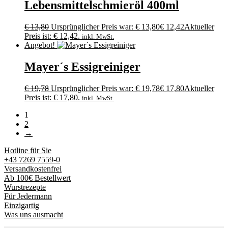
Lebensmittelschmieröl 400ml
€
13,80
Ursprünglicher Preis war: € 13,80
€
12,42
Aktueller
Preis ist: € 12,42.
inkl. MwSt.
Angebot!
Mayer´s Essigreiniger
€
19,78
Ursprünglicher Preis war: € 19,78
€
17,80
Aktueller
Preis ist: € 17,80.
inkl. MwSt.
1
2
→
Hotline für Sie
+43 7269 7559-0
Versandkostenfrei
Ab 100€ Bestellwert
Wurstrezepte
Für Jedermann
Einzigartig
Was uns ausmacht