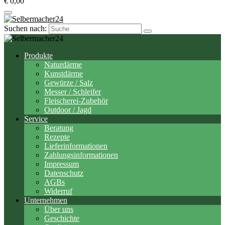
€ 0,00
Suchen nach:
Produkte
Naturdärme
Kunstdärme
Gewürze / Salz
Messer / Schleifer
Fleischerei-Zubehör
Outdoor / Jagd
Service
Beratung
Rezepte
Lieferinformationen
Zahlungsinformationen
Impressum
Datenschutz
AGBs
Widerruf
Unternehmen
Über uns
Geschichte