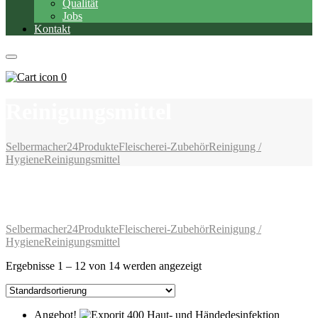
Qualität
Jobs
Kontakt
0
Reinigungsmittel
Selbermacher24
Produkte
Fleischerei-Zubehör
Reinigung /
Hygiene
Reinigungsmittel
Reinigungsmittel
Selbermacher24
Produkte
Fleischerei-Zubehör
Reinigung /
Hygiene
Reinigungsmittel
Ergebnisse 1 – 12 von 14 werden angezeigt
Angebot!