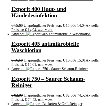
Exporit 400 Haut- und
Händedesinfektion
€
15,60
Ursprünglicher Preis war: € 15,60
€
14,04
Aktueller
Preis ist: € 14,04.
inkl. MwSt.
Angebot!
Exporit 405 antimikrobielle
Waschlotion
€
16,68
Ursprünglicher Preis war: € 16,68
€
15,01
Aktueller
Preis ist: € 15,01.
inkl. MwSt.
Angebot!
Exporit 750 – Saurer Schaum-
Reiniger
€
82,80
Ursprünglicher Preis war: € 82,80
€
74,52
Aktueller
Preis ist: € 74,52.
inkl. MwSt.
Angebot!