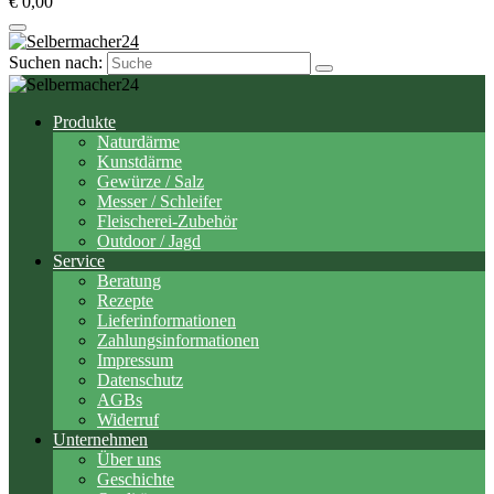
€ 0,00
Suchen nach:
Produkte
Naturdärme
Kunstdärme
Gewürze / Salz
Messer / Schleifer
Fleischerei-Zubehör
Outdoor / Jagd
Service
Beratung
Rezepte
Lieferinformationen
Zahlungsinformationen
Impressum
Datenschutz
AGBs
Widerruf
Unternehmen
Über uns
Geschichte