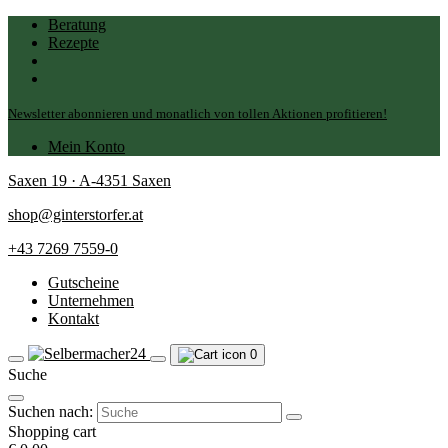
Beratung
Rezepte
Newsletter abonnieren und monatlich von tollen Aktionen profitieren!
Mein Konto
Saxen 19 · A-4351 Saxen
shop@ginterstorfer.at
+43 7269 7559-0
Gutscheine
Unternehmen
Kontakt
0
Suche
Suchen nach:
Shopping cart