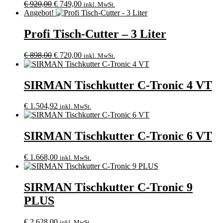
Ursprünglicher
Aktueller
€
920,00
€
749,00
inkl. MwSt.
Preis
Preis
Angebot!
war:
ist:
€ 920,00
€ 749,00.
Profi Tisch-Cutter – 3 Liter
Ursprünglicher
Aktueller
€
898,00
€
720,00
inkl. MwSt.
Preis
Preis
war:
ist:
€ 898,00
€ 720,00.
SIRMAN Tischkutter C-Tronic 4 VT
€
1.504,92
inkl. MwSt.
SIRMAN Tischkutter C-Tronic 6 VT
€
1.668,00
inkl. MwSt.
SIRMAN Tischkutter C-Tronic 9
PLUS
€
2.628,00
inkl. MwSt.