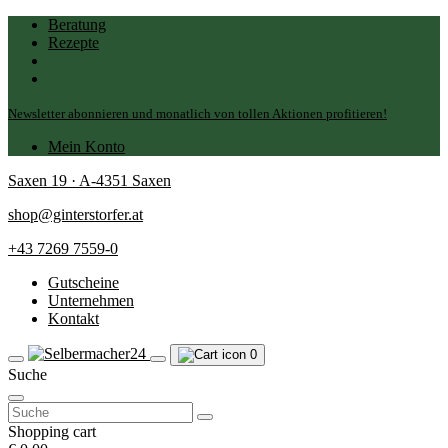
Beratung
Rezepte
Newsletter abonnieren und monatlich von tollen Aktionen profitieren!
Mein Konto
Saxen 19 · A-4351 Saxen
shop@ginterstorfer.at
+43 7269 7559-0
Gutscheine
Unternehmen
Kontakt
0
Suche
Suchen
nach:
Shopping cart