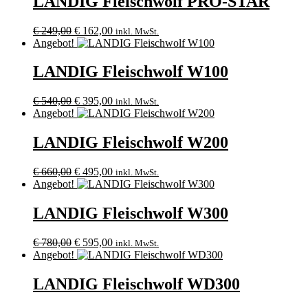
LANDIG Fleischwolf PRO-STAR
Ursprünglicher
Aktueller
€
249,00
€
162,00
inkl. MwSt.
Preis
Preis
Angebot!
war:
ist:
€ 249,00
€ 162,00.
LANDIG Fleischwolf W100
Ursprünglicher
Aktueller
€
540,00
€
395,00
inkl. MwSt.
Preis
Preis
Angebot!
war:
ist:
€ 540,00
€ 395,00.
LANDIG Fleischwolf W200
Ursprünglicher
Aktueller
€
660,00
€
495,00
inkl. MwSt.
Preis
Preis
Angebot!
war:
ist:
€ 660,00
€ 495,00.
LANDIG Fleischwolf W300
Ursprünglicher
Aktueller
€
780,00
€
595,00
inkl. MwSt.
Preis
Preis
Angebot!
war:
ist:
€ 780,00
€ 595,00.
LANDIG Fleischwolf WD300