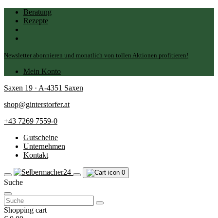
Beratung
Rezepte
Newsletter abonnieren und monatlich von tollen Aktionen profitieren!
Mein Konto
Saxen 19 · A-4351 Saxen
shop@ginterstorfer.at
+43 7269 7559-0
Gutscheine
Unternehmen
Kontakt
0
Suche
Suchen
nach:
Shopping cart