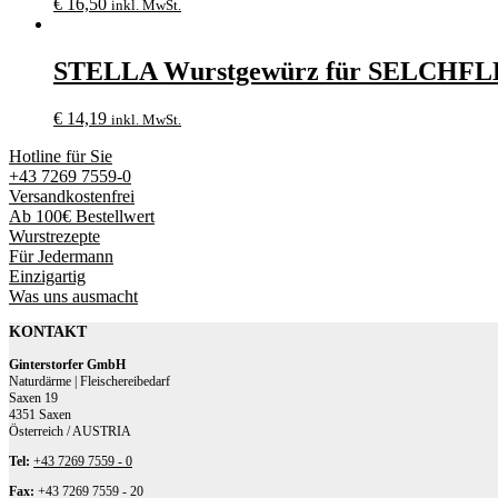
€
16,50
inkl. MwSt.
STELLA Wurstgewürz für SELCHFL
€
14,19
inkl. MwSt.
Hotline für Sie
+43 7269 7559-0
Versandkostenfrei
Ab 100€ Bestellwert
Wurstrezepte
Für Jedermann
Einzigartig
Was uns ausmacht
KONTAKT
Ginterstorfer GmbH
Naturdärme | Fleischereibedarf
Saxen 19
4351 Saxen
Österreich / AUSTRIA
Tel:
+43 7269 7559 - 0
Fax:
+43 7269 7559 - 20