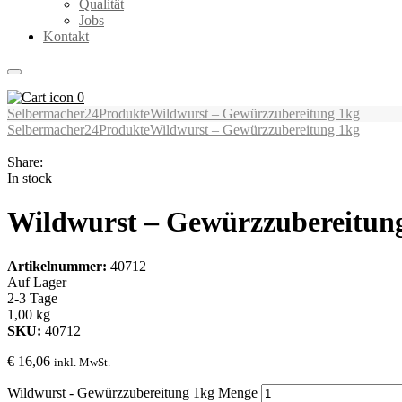
Qualität
Jobs
Kontakt
0
Selbermacher24
Produkte
Wildwurst – Gewürzzubereitung 1kg
Selbermacher24
Produkte
Wildwurst – Gewürzzubereitung 1kg
Share:
In stock
Wildwurst – Gewürzzubereitun
Artikelnummer:
40712
Auf Lager
2-3 Tage
1,00 kg
SKU:
40712
€
16,06
inkl. MwSt.
Wildwurst - Gewürzzubereitung 1kg Menge