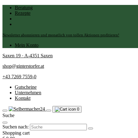
Beratung
Rezepte
Newsletter abonnieren und monatlich von tollen Aktionen profitieren!
Mein Konto
Saxen 19 · A-4351 Saxen
shop@ginterstorfer.at
+43 7269 7559-0
Gutscheine
Unternehmen
Kontakt
0
Suche
Suchen nach:
Shopping cart