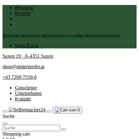
Beratung
Rezepte
Newsletter abonnieren und monatlich von tollen Aktionen profitieren!
Mein Konto
Saxen 19 · A-4351 Saxen
shop@ginterstorfer.at
+43 7269 7559-0
Gutscheine
Unternehmen
Kontakt
0
Suche
Suchen
nach:
Shopping cart