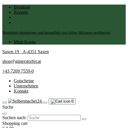
Beratung
Rezepte
Newsletter abonnieren und monatlich von tollen Aktionen profitieren!
Mein Konto
Saxen 19 · A-4351 Saxen
shop@ginterstorfer.at
+43 7269 7559-0
Gutscheine
Unternehmen
Kontakt
0
Suche
Suchen nach:
Shopping cart