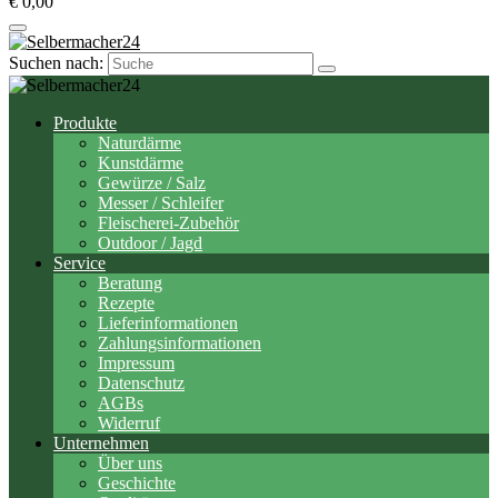
€ 0,00
Suchen nach:
Produkte
Naturdärme
Kunstdärme
Gewürze / Salz
Messer / Schleifer
Fleischerei-Zubehör
Outdoor / Jagd
Service
Beratung
Rezepte
Lieferinformationen
Zahlungsinformationen
Impressum
Datenschutz
AGBs
Widerruf
Unternehmen
Über uns
Geschichte