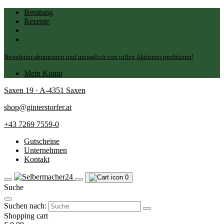
Beratung
Rezepte
Newsletter abonnieren und monatlich von tollen Aktionen profitieren!
Mein Konto
Saxen 19 · A-4351 Saxen
shop@ginterstorfer.at
+43 7269 7559-0
Gutscheine
Unternehmen
Kontakt
0
Suche
Suchen nach:
Shopping cart