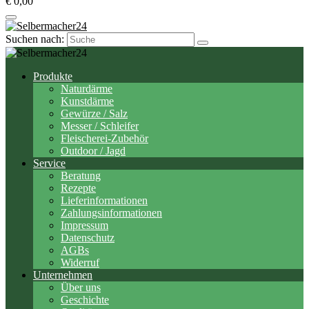
€ 0,00
Suchen nach:
Produkte
Naturdärme
Kunstdärme
Gewürze / Salz
Messer / Schleifer
Fleischerei-Zubehör
Outdoor / Jagd
Service
Beratung
Rezepte
Lieferinformationen
Zahlungsinformationen
Impressum
Datenschutz
AGBs
Widerruf
Unternehmen
Über uns
Geschichte