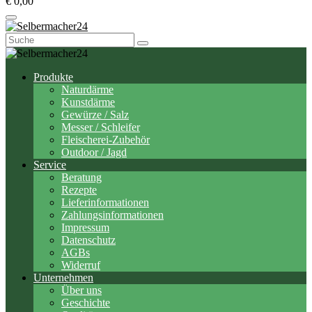
€ 0,00
Suchen
nach:
Produkte
Naturdärme
Kunstdärme
Gewürze / Salz
Messer / Schleifer
Fleischerei-Zubehör
Outdoor / Jagd
Service
Beratung
Rezepte
Lieferinformationen
Zahlungsinformationen
Impressum
Datenschutz
AGBs
Widerruf
Unternehmen
Über uns
Geschichte