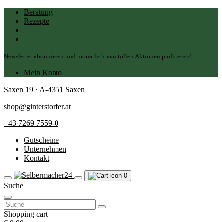
Beratung
Rezepte
Newsletter abonnieren und monatlich von tollen Aktionen profitieren!
Mein Konto
Saxen 19 · A-4351 Saxen
shop@ginterstorfer.at
+43 7269 7559-0
Gutscheine
Unternehmen
Kontakt
0
Suche
Suchen
nach:
Shopping cart