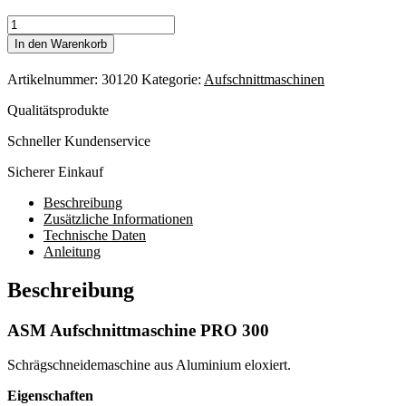
ASM
Aufschnittmaschine
In den Warenkorb
PRO
300
Artikelnummer:
30120
Kategorie:
Aufschnittmaschinen
Menge
Qualitätsprodukte
Schneller Kundenservice
Sicherer Einkauf
Beschreibung
Zusätzliche Informationen
Technische Daten
Anleitung
Beschreibung
ASM Aufschnittmaschine PRO 300
Schrägschneidemaschine aus Aluminium eloxiert.
Eigenschaften